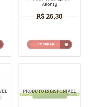
Allonsy
R$ 26,30
COMPRAR