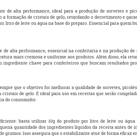
nte de alta performance, ideal para a produção de sorvetes e p
do a formação de cristais de gelo, retardando o derretimento e gara
 por litro de leite ou água na base do preparo. Essencial para quem 
 de alta performance, essencial na confeitaria e na produção de s
textura mais cremosa e uniforme aos produtos. Além disso, ela ret
m ingrediente chave para confeiteiros que buscam resultados pro
sempre que o objetivo for melhorar a qualidade de sorvetes, picol
cristais de gelo. É ideal para uso em receitas que serão congelad
cia do consumidor.
ciente: basta utilizar 10g do produto por litro de leite ou água
uena quantidade dos ingredientes líquidos da receita antes de i
 grumos. Isso assegura que o estabilizante atue de forma eficaz e