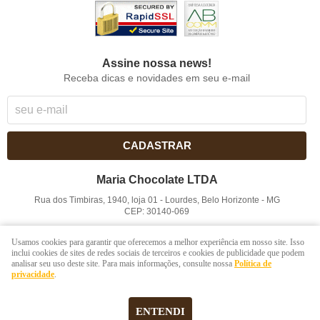
Assine nossa news!
Receba dicas e novidades em seu e-mail
CADASTRAR
Maria Chocolate LTDA
Rua dos Timbiras, 1940, loja 01
-
Lourdes, Belo Horizonte
-
MG
CEP: 30140-069
CNPJ: 41.854.753/0001-41
Usamos cookies para garantir que oferecemos a melhor experiência em nosso site. Isso
inclui cookies de sites de redes sociais de terceiros e cookies de publicidade que podem
analisar seu uso deste site. Para mais informações, consulte nossa
Política de
LOJA VIRTUAL CRIADA POR
privacidade
.
ENTENDI