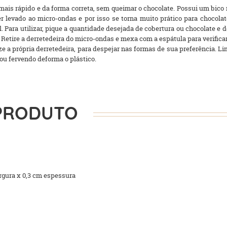
 mais rápido e da forma correta, sem queimar o chocolate. Possui um bico 
er levado ao micro-ondas e por isso se torna muito prático para chocol
 Para utilizar, pique a quantidade desejada de cobertura ou chocolate e d
tire a derretedeira do micro-ondas e mexa com a espátula para verificar
ize a própria derretedeira, para despejar nas formas de sua preferência
 ou fervendo deforma o plástico.
PRODUTO
rgura x 0,3 cm espessura