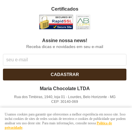
Certificados
Assine nossa news!
Receba dicas e novidades em seu e-mail
CADASTRAR
Maria Chocolate LTDA
Rua dos Timbiras, 1940, loja 01
-
Lourdes, Belo Horizonte
-
MG
CEP: 30140-069
CNPJ: 41.854.753/0001-41
Usamos cookies para garantir que oferecemos a melhor experiência em nosso site. Isso
inclui cookies de sites de redes sociais de terceiros e cookies de publicidade que podem
analisar seu uso deste site. Para mais informações, consulte nossa
Política de
LOJA VIRTUAL CRIADA POR
privacidade
.