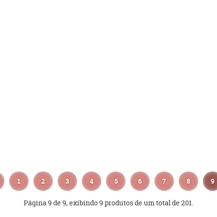
1
2
3
4
5
6
7
8
9
Página 9 de 9, exibindo 9 produtos de um total de 201.