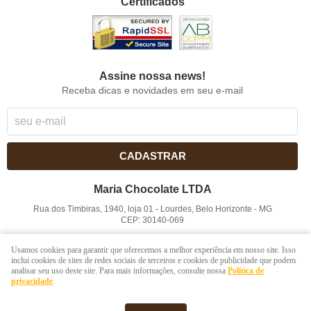
Certificados
Assine nossa news!
Receba dicas e novidades em seu e-mail
CADASTRAR
Maria Chocolate LTDA
Rua dos Timbiras, 1940, loja 01
-
Lourdes, Belo Horizonte
-
MG
CEP: 30140-069
CNPJ: 41.854.753/0001-41
Usamos cookies para garantir que oferecemos a melhor experiência em nosso site. Isso
inclui cookies de sites de redes sociais de terceiros e cookies de publicidade que podem
analisar seu uso deste site. Para mais informações, consulte nossa
Política de
LOJA VIRTUAL CRIADA POR
privacidade
.