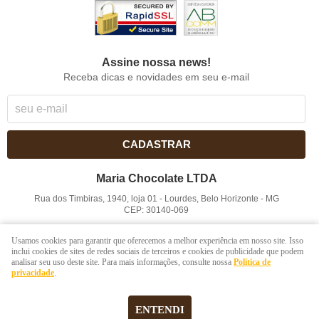
Assine nossa news!
Receba dicas e novidades em seu e-mail
CADASTRAR
Maria Chocolate LTDA
Rua dos Timbiras, 1940, loja 01
-
Lourdes, Belo Horizonte
-
MG
CEP: 30140-069
CNPJ: 41.854.753/0001-41
Usamos cookies para garantir que oferecemos a melhor experiência em nosso site. Isso
inclui cookies de sites de redes sociais de terceiros e cookies de publicidade que podem
analisar seu uso deste site. Para mais informações, consulte nossa
Política de
LOJA VIRTUAL CRIADA POR
privacidade
.
ENTENDI