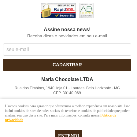
Assine nossa news!
Receba dicas e novidades em seu e-mail
CADASTRAR
Maria Chocolate LTDA
Rua dos Timbiras, 1940, loja 01
-
Lourdes, Belo Horizonte
-
MG
CEP: 30140-069
CNPJ: 41.854.753/0001-41
Usamos cookies para garantir que oferecemos a melhor experiência em nosso site. Isso
inclui cookies de sites de redes sociais de terceiros e cookies de publicidade que podem
analisar seu uso deste site. Para mais informações, consulte nossa
Política de
LOJA VIRTUAL CRIADA POR
privacidade
.
ENTENDI