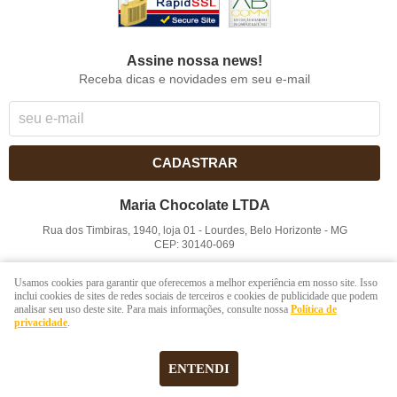
Assine nossa news!
Receba dicas e novidades em seu e-mail
CADASTRAR
Maria Chocolate LTDA
Rua dos Timbiras, 1940, loja 01
-
Lourdes, Belo Horizonte
-
MG
CEP: 30140-069
CNPJ: 41.854.753/0001-41
Usamos cookies para garantir que oferecemos a melhor experiência em nosso site. Isso
inclui cookies de sites de redes sociais de terceiros e cookies de publicidade que podem
analisar seu uso deste site. Para mais informações, consulte nossa
Política de
LOJA VIRTUAL CRIADA POR
privacidade
.
ENTENDI