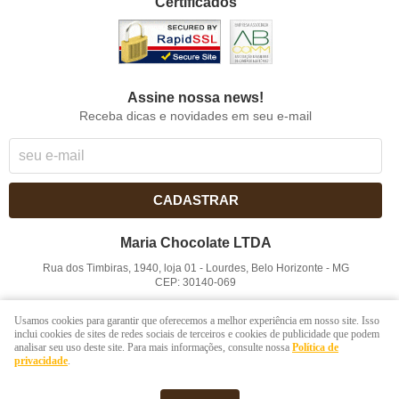
Certificados
Assine nossa news!
Receba dicas e novidades em seu e-mail
CADASTRAR
Maria Chocolate LTDA
Rua dos Timbiras, 1940, loja 01
-
Lourdes, Belo Horizonte
-
MG
CEP: 30140-069
CNPJ: 41.854.753/0001-41
Usamos cookies para garantir que oferecemos a melhor experiência em nosso site. Isso
inclui cookies de sites de redes sociais de terceiros e cookies de publicidade que podem
analisar seu uso deste site. Para mais informações, consulte nossa
Política de
LOJA VIRTUAL CRIADA POR
privacidade
.