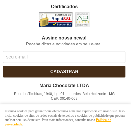
Certificados
Assine nossa news!
Receba dicas e novidades em seu e-mail
CADASTRAR
Maria Chocolate LTDA
Rua dos Timbiras, 1940, loja 01
-
Lourdes, Belo Horizonte
-
MG
CEP: 30140-069
CNPJ: 41.854.753/0001-41
Usamos cookies para garantir que oferecemos a melhor experiência em nosso site. Isso
inclui cookies de sites de redes sociais de terceiros e cookies de publicidade que podem
analisar seu uso deste site. Para mais informações, consulte nossa
Política de
LOJA VIRTUAL CRIADA POR
privacidade
.