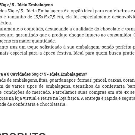
50g c/ 5 - Ideia Embalagens
es 50g c/ 5 - Ideia Embalagens é a opção ideal para confeiteiros 
 e tamanho de 15,5x15x7,5 cm, ela foi especialmente desenvolvi
ética.
claramente o conteúdo, destacando a qualidade do chocolate e tor
e e segura, garantindo que o produto chegue intacto ao consumido
agens em maior quantidade.
nto traz um toque sofisticado à sua embalagem, sendo perfeita 
mais especial para a época festiva. Ideal para quem busca prati
a e 6 Cavidades 50g c/ 5 - Ideia Embalagens?
e de embalagens, fitas, guardanapos, formas, pincel, caixas, coran
 de vários tipos de embalagens, utensílios de confeitaria, bar
s e condições do mercado. Parcelamos suas compras em até 4x s
na loja virtual e retire na loja física. A entrega é rápida e segur
e de confeitaria e chocolataria!