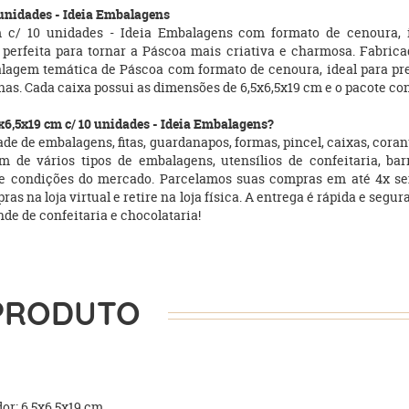
 unidades - Ideia Embalagens
 c/ 10 unidades - Ideia Embalagens com formato de cenoura, i
 perfeita para tornar a Páscoa mais criativa e charmosa. Fabric
agem temática de Páscoa com formato de cenoura, ideal para pre
as. Cada caixa possui as dimensões de 6,5x6,5x19 cm e o pacote co
6,5x19 cm c/ 10 unidades - Ideia Embalagens?
e de embalagens, fitas, guardanapos, formas, pincel, caixas, coran
 de vários tipos de embalagens, utensílios de confeitaria, bar
s e condições do mercado. Parcelamos suas compras em até 4x s
na loja virtual e retire na loja física. A entrega é rápida e segur
e de confeitaria e chocolataria!
PRODUTO
r: 6,5x6,5x19 cm.