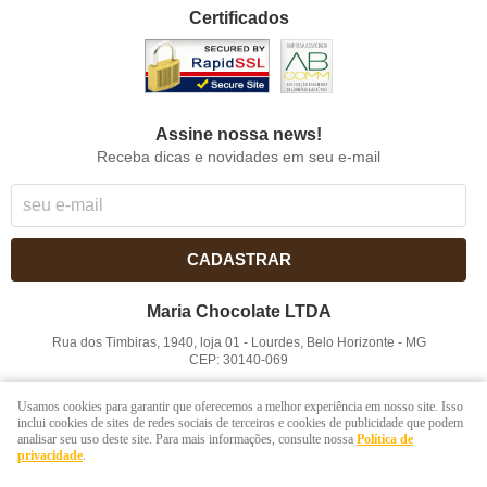
Certificados
Assine nossa news!
Receba dicas e novidades em seu e-mail
CADASTRAR
Maria Chocolate LTDA
Rua dos Timbiras, 1940, loja 01
-
Lourdes, Belo Horizonte
-
MG
CEP: 30140-069
CNPJ: 41.854.753/0001-41
Usamos cookies para garantir que oferecemos a melhor experiência em nosso site. Isso
inclui cookies de sites de redes sociais de terceiros e cookies de publicidade que podem
analisar seu uso deste site. Para mais informações, consulte nossa
Política de
LOJA VIRTUAL CRIADA POR
privacidade
.