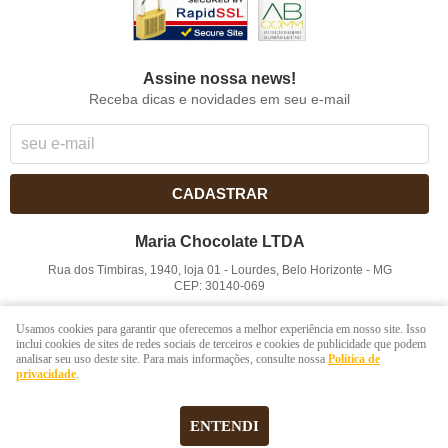
Assine nossa news!
Receba dicas e novidades em seu e-mail
CADASTRAR
Maria Chocolate LTDA
Rua dos Timbiras, 1940, loja 01
-
Lourdes, Belo Horizonte
-
MG
CEP: 30140-069
CNPJ: 41.854.753/0001-41
Usamos cookies para garantir que oferecemos a melhor experiência em nosso site. Isso
inclui cookies de sites de redes sociais de terceiros e cookies de publicidade que podem
analisar seu uso deste site. Para mais informações, consulte nossa
Política de
LOJA VIRTUAL CRIADA POR
privacidade
.
ENTENDI