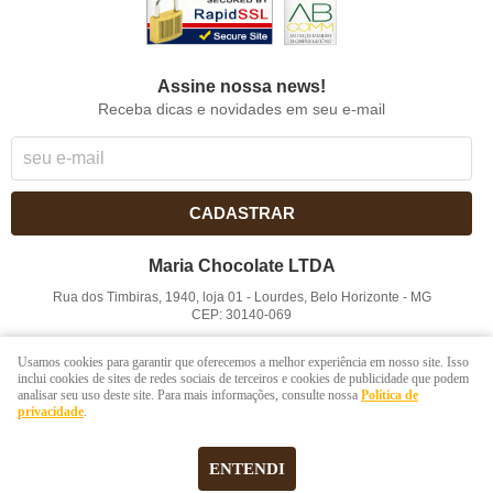
Assine nossa news!
Receba dicas e novidades em seu e-mail
CADASTRAR
Maria Chocolate LTDA
Rua dos Timbiras, 1940, loja 01
-
Lourdes, Belo Horizonte
-
MG
CEP: 30140-069
CNPJ: 41.854.753/0001-41
Usamos cookies para garantir que oferecemos a melhor experiência em nosso site. Isso
inclui cookies de sites de redes sociais de terceiros e cookies de publicidade que podem
analisar seu uso deste site. Para mais informações, consulte nossa
Política de
LOJA VIRTUAL CRIADA POR
privacidade
.
ENTENDI