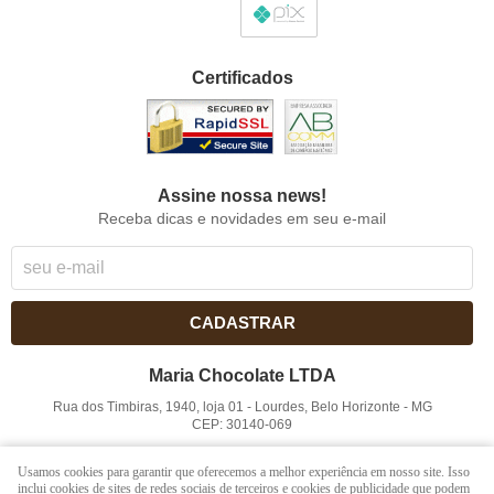
Certificados
Assine nossa news!
Receba dicas e novidades em seu e-mail
CADASTRAR
Maria Chocolate LTDA
Rua dos Timbiras, 1940, loja 01
-
Lourdes, Belo Horizonte
-
MG
CEP: 30140-069
CNPJ: 41.854.753/0001-41
Usamos cookies para garantir que oferecemos a melhor experiência em nosso site. Isso
inclui cookies de sites de redes sociais de terceiros e cookies de publicidade que podem