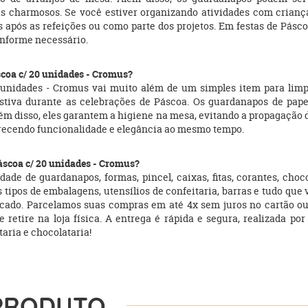
s charmosos. Se você estiver organizando atividades com criança
após as refeições ou como parte dos projetos. Em festas de Pásco
onforme necessário.
scoa c/ 20 unidades - Cromus?
 unidades - Cromus vai muito além de um simples item para limp
tiva durante as celebrações de Páscoa. Os guardanapos de papel
lém disso, eles garantem a higiene na mesa, evitando a propagação 
erecendo funcionalidade e elegância ao mesmo tempo.
áscoa c/ 20 unidades - Cromus?
de de guardanapos, formas, pincel, caixas, fitas, corantes, choc
tipos de embalagens, utensílios de confeitaria, barras e tudo que 
rcado. Parcelamos suas compras em até 4x sem juros no cartão 
 retire na loja física. A entrega é rápida e segura, realizada po
ria e chocolataria!
PRODUTO