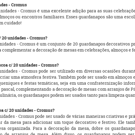
ades - Cromus
unidades - Cromus é uma excelente adição para as suas celebraçõ
 almoços ou encontros familiares. Esses guardanapos são uma escol
em cuidado!
c/ 20 unidades - Cromus?
unidades - Cromus é um conjunto de 20 guardanapos decorativos pr
a complementar a decoração de mesas em celebrações, almoços e fe
scoa c/ 20 unidades - Cromus?
unidades - Cromus pode ser utilizado em diversas ocasiões durant
a criar uma atmosfera festiva. Também pode ser usado em almoços 
piqueniques e festas temáticas, seja em uma confraternização inf
e pascal, complementando a decoração de mesas com arranjos de Pá
ulinária, os guardanapos podem ser usados tanto para limpeza qua
oa c/ 20 unidades - Cromus?
nidades - Cromus pode ser usado de várias maneiras criativas e pr
r da mesa para adicionar um toque decorativo e festivo. Ele tam
mesa organizada. Para a decoração da mesa, dobre os guardanapo
do de arranjos de mesa. Além disso, os guardanapos podem se