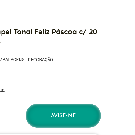
el Tonal Feliz Páscoa c/ 20
s
MBALAGENS
DECORAÇÃO
un
AVISE-ME