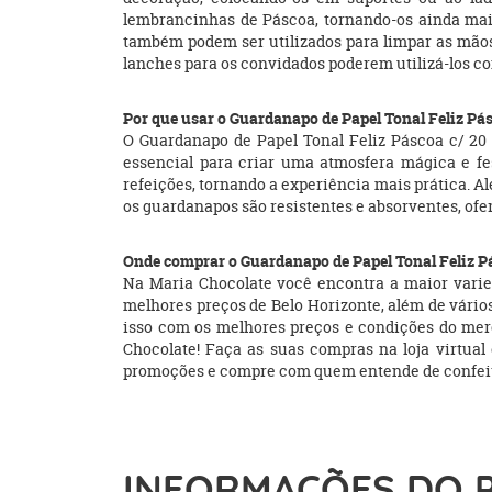
lembrancinhas de Páscoa, tornando-os ainda mai
também podem ser utilizados para limpar as mãos 
lanches para os convidados poderem utilizá-los c
Por que usar o Guardanapo de Papel Tonal Feliz Pá
O Guardanapo de Papel Tonal Feliz Páscoa c/ 20
essencial para criar uma atmosfera mágica e fes
refeições, tornando a experiência mais prática. A
os guardanapos são resistentes e absorventes, of
Onde comprar o Guardanapo de Papel Tonal Feliz P
Na Maria Chocolate você encontra a maior varieda
melhores preços de Belo Horizonte, além de vários 
isso com os melhores preços e condições do me
Chocolate! Faça as suas compras na loja virtual e
promoções e compre com quem entende de confeita
INFORMAÇÕES DO 