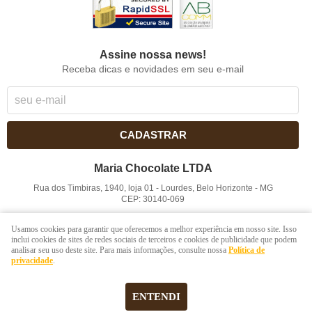
Assine nossa news!
Receba dicas e novidades em seu e-mail
CADASTRAR
Maria Chocolate LTDA
Rua dos Timbiras, 1940, loja 01
-
Lourdes, Belo Horizonte
-
MG
CEP: 30140-069
CNPJ: 41.854.753/0001-41
Usamos cookies para garantir que oferecemos a melhor experiência em nosso site. Isso
inclui cookies de sites de redes sociais de terceiros e cookies de publicidade que podem
analisar seu uso deste site. Para mais informações, consulte nossa
Política de
LOJA VIRTUAL CRIADA POR
privacidade
.
ENTENDI