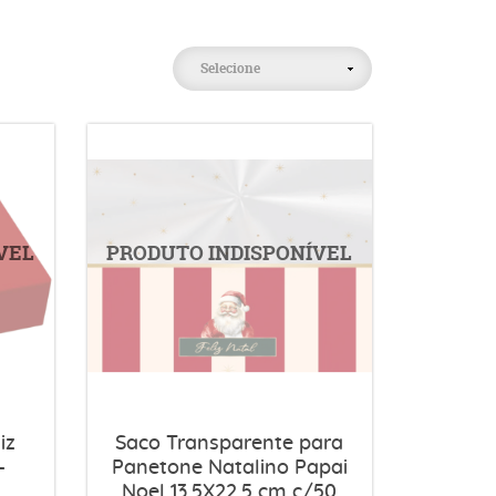
Selecione
iz
Saco Transparente para
-
Panetone Natalino Papai
Noel 13,5X22,5 cm c/50