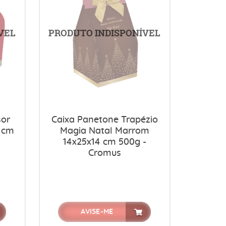
sor
Caixa Panetone Trapézio
5 cm
Magia Natal Marrom
14x25x14 cm 500g -
Cromus
AVISE-ME