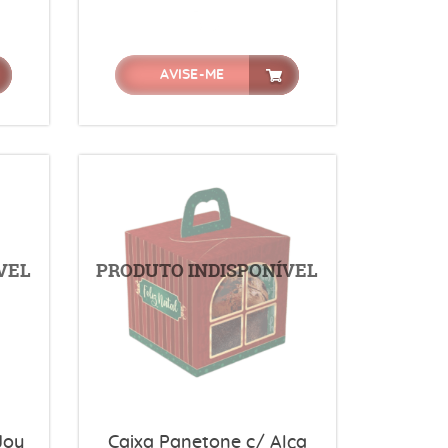
AVISE-ME
Joy
Caixa Panetone c/ Alça