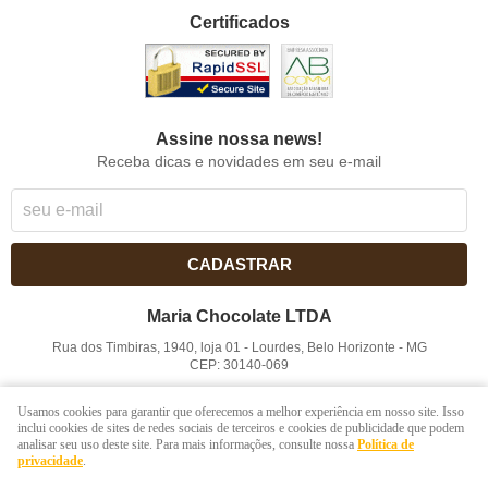
Certificados
Assine nossa news!
Receba dicas e novidades em seu e-mail
CADASTRAR
Maria Chocolate LTDA
Rua dos Timbiras, 1940, loja 01
-
Lourdes, Belo Horizonte
-
MG
CEP: 30140-069
CNPJ: 41.854.753/0001-41
Usamos cookies para garantir que oferecemos a melhor experiência em nosso site. Isso
inclui cookies de sites de redes sociais de terceiros e cookies de publicidade que podem
analisar seu uso deste site. Para mais informações, consulte nossa
Política de
LOJA VIRTUAL CRIADA POR
privacidade
.