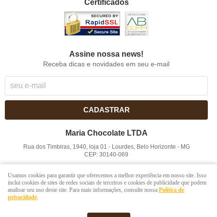
Certificados
Assine nossa news!
Receba dicas e novidades em seu e-mail
CADASTRAR
Maria Chocolate LTDA
Rua dos Timbiras, 1940, loja 01
-
Lourdes, Belo Horizonte
-
MG
CEP: 30140-069
CNPJ: 41.854.753/0001-41
Usamos cookies para garantir que oferecemos a melhor experiência em nosso site. Isso
inclui cookies de sites de redes sociais de terceiros e cookies de publicidade que podem
analisar seu uso deste site. Para mais informações, consulte nossa
Política de
LOJA VIRTUAL CRIADA POR
privacidade
.