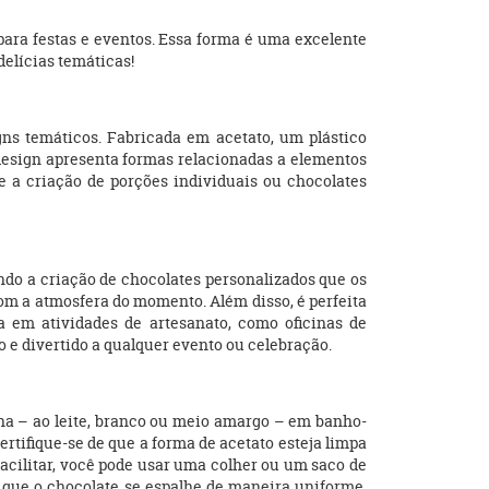
para festas e eventos. Essa forma é uma excelente
elícias temáticas!
ns temáticos. Fabricada em acetato, um plástico
 design apresenta formas relacionadas a elementos
e a criação de porções individuais ou chocolates
indo a criação de chocolates personalizados que os
m a atmosfera do momento. Além disso, é perfeita
a em atividades de artesanato, como oficinas de
 e divertido a qualquer evento ou celebração.
olha – ao leite, branco ou meio amargo – em banho-
rtifique-se de que a forma de acetato esteja limpa
 facilitar, você pode usar uma colher ou um saco de
r que o chocolate se espalhe de maneira uniforme.