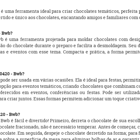
é uma ferramenta ideal para criar chocolates temáticos, perfeita 
rtido e único aos chocolates, encantando amigos e familiares com d
- Bwb?
b é uma ferramenta projetada para moldar chocolates com desig
zação do chocolate durante o preparo e facilita a desmoldagem. Seu
stas e eventos com esse tema. Compacta e prática, a forma permit
10420 - Bwb?
ode ser usada em várias ocasiões. Ela é ideal para festas, permit
pção para eventos temáticos, criando chocolates que combinam co
ferecidos em eventos, conferências ou festas. Pode ser utilizad
ara criar juntos. Essas formas permitem adicionar um toque criativo
420 - Bwb?
Bwb é fácil e divertido! Primeiro, derreta o chocolate de sua esc
ocolate fracionado, não é necessário temperar. Antes de começar, ce
hocolate. Em seguida, despeje o chocolate derretido na forma; para
a sobre a superfície da mesa para eliminar bolhas de ar e garanti