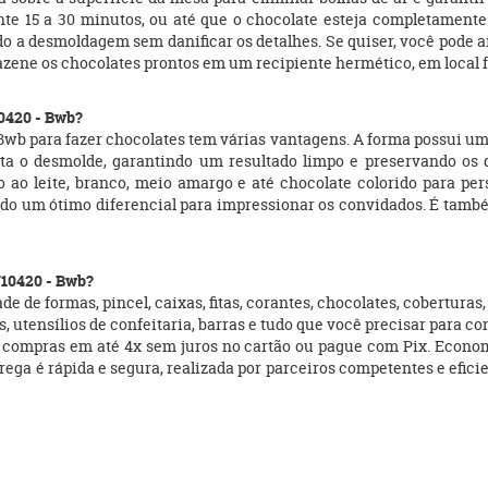
e 15 a 30 minutos, ou até que o chocolate esteja completamente f
ndo a desmoldagem sem danificar os detalhes. Se quiser, você pode 
rmazene os chocolates prontos em um recipiente hermético, em local f
10420 - Bwb?
wb para fazer chocolates tem várias vantagens. A forma possui um d
ita o desmolde, garantindo um resultado limpo e preservando os d
o ao leite, branco, meio amargo e até chocolate colorido para pe
ndo um ótimo diferencial para impressionar os convidados. É tam
N10420 - Bwb?
e de formas, pincel, caixas, fitas, corantes, chocolates, cobertura
, utensílios de confeitaria, barras e tudo que você precisar para co
 compras em até 4x sem juros no cartão ou pague com Pix. Econo
 entrega é rápida e segura, realizada por parceiros competentes e e