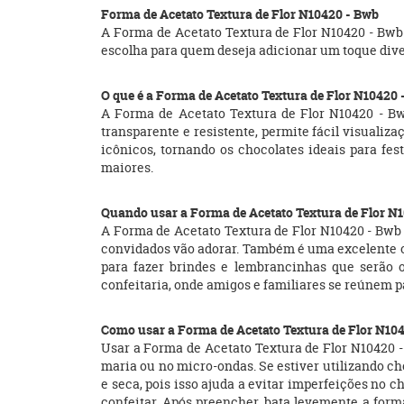
Forma de Acetato Textura de Flor N10420 - Bwb
A Forma de Acetato Textura de Flor N10420 - Bwb 
escolha para quem deseja adicionar um toque dive
O que é a Forma de Acetato Textura de Flor N10420 
A Forma de Acetato Textura de Flor N10420 - Bw
transparente e resistente, permite fácil visuali
icônicos, tornando os chocolates ideais para fe
maiores.
Quando usar a Forma de Acetato Textura de Flor N
A Forma de Acetato Textura de Flor N10420 - Bwb p
convidados vão adorar. Também é uma excelente o
para fazer brindes e lembrancinhas que serão o
confeitaria, onde amigos e familiares se reúnem p
Como usar a Forma de Acetato Textura de Flor N10
Usar a Forma de Acetato Textura de Flor N10420 - 
maria ou no micro-ondas. Se estiver utilizando ch
e seca, pois isso ajuda a evitar imperfeições no c
confeitar. Após preencher, bata levemente a form