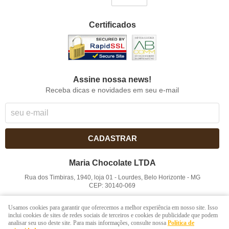
Certificados
Assine nossa news!
Receba dicas e novidades em seu e-mail
CADASTRAR
Maria Chocolate LTDA
Rua dos Timbiras, 1940, loja 01
-
Lourdes, Belo Horizonte
-
MG
CEP: 30140-069
CNPJ: 41.854.753/0001-41
Usamos cookies para garantir que oferecemos a melhor experiência em nosso site. Isso
inclui cookies de sites de redes sociais de terceiros e cookies de publicidade que podem
analisar seu uso deste site. Para mais informações, consulte nossa
Política de
LOJA VIRTUAL CRIADA POR