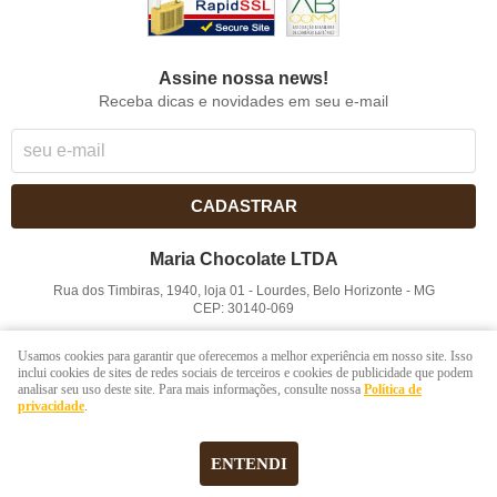
Assine nossa news!
Receba dicas e novidades em seu e-mail
CADASTRAR
Maria Chocolate LTDA
Rua dos Timbiras, 1940, loja 01
-
Lourdes, Belo Horizonte
-
MG
CEP: 30140-069
CNPJ: 41.854.753/0001-41
Usamos cookies para garantir que oferecemos a melhor experiência em nosso site. Isso
inclui cookies de sites de redes sociais de terceiros e cookies de publicidade que podem
analisar seu uso deste site. Para mais informações, consulte nossa
Política de
LOJA VIRTUAL CRIADA POR
privacidade
.
ENTENDI