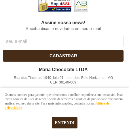
Assine nossa news!
Receba dicas e novidades em seu e-mail
CADASTRAR
Maria Chocolate LTDA
Rua dos Timbiras, 1940, loja 01
-
Lourdes, Belo Horizonte
-
MG
CEP: 30140-069
CNPJ: 41.854.753/0001-41
Usamos cookies para garantir que oferecemos a melhor experiência em nosso site. Isso
inclui cookies de sites de redes sociais de terceiros e cookies de publicidade que podem
analisar seu uso deste site. Para mais informações, consulte nossa
Política de
LOJA VIRTUAL CRIADA POR
privacidade
.
ENTENDI