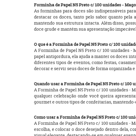
Forminha de Papel N5 Preto c/ 100 unidades - Mago
As forminhas para doces são indispensáveis para 
destacar os doces, tanto pelo sabor quanto pela 
mantendo sua estrutura intacta. Além disso, poss
doce grude e mantém sua apresentação impecável. A
O que é a Forminha de Papel N5 Preto c/ 100 unida
A Forminha de Papel N5 Preto c/ 100 unidades - 
papel antigordura, ela ajuda a manter os doces int
diferentes tipos de eventos, como festas, casam
decorar e servir seus doces de forma organizada 
Quando usar a Forminha de Papel N5 Preto c/ 100 
A Forminha de Papel N5 Preto c/ 100 unidades - M
qualquer celebração onde você queira apresentar
gourmet e outros tipos de confeitarias, mantendo-
Como usar a Forminha de Papel N5 Preto c/ 100 un
A Forminha de Papel N5 Preto c/ 100 unidades - M
escolha, e colocar o doce desejado dentro dela, 
visual elegante, destacando-se em qualquer event