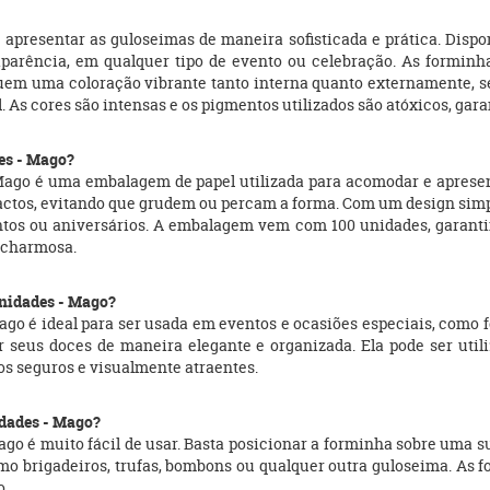
apresentar as guloseimas de maneira sofisticada e prática. Dispo
aparência, em qualquer tipo de evento ou celebração. As forminha
uem uma coloração vibrante tanto interna quanto externamente, sen
s cores são intensas e os pigmentos utilizados são atóxicos, gara
des - Mago?
Mago é uma embalagem de papel utilizada para acomodar e apresent
actos, evitando que grudem ou percam a forma. Com um design simples
entos ou aniversários. A embalagem vem com 100 unidades, garant
e charmosa.
unidades - Mago?
ago é ideal para ser usada em eventos e ocasiões especiais, como f
 seus doces de maneira elegante e organizada. Ela pode ser utili
os seguros e visualmente atraentes.
idades - Mago?
ago é muito fácil de usar. Basta posicionar a forminha sobre uma s
como brigadeiros, trufas, bombons ou qualquer outra guloseima. A
o.