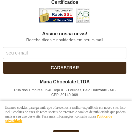
Certificados
Assine nossa news!
Receba dicas e novidades em seu e-mail
CADASTRAR
Maria Chocolate LTDA
Rua dos Timbiras, 1940, loja 01
-
Lourdes, Belo Horizonte
-
MG
CEP: 30140-069
CNPJ: 41.854.753/0001-41
Usamos cookies para garantir que oferecemos a melhor experiência em nosso site. Isso
inclui cookies de sites de redes sociais de terceiros e cookies de publicidade que podem
analisar seu uso deste site. Para mais informações, consulte nossa
Política de
LOJA VIRTUAL CRIADA POR
privacidade
.