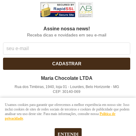
Assine nossa news!
Receba dicas e novidades em seu e-mail
CADASTRAR
Maria Chocolate LTDA
Rua dos Timbiras, 1940, loja 01
-
Lourdes, Belo Horizonte
-
MG
CEP: 30140-069
CNPJ: 41.854.753/0001-41
Usamos cookies para garantir que oferecemos a melhor experiência em nosso site. Isso
inclui cookies de sites de redes sociais de terceiros e cookies de publicidade que podem
analisar seu uso deste site. Para mais informações, consulte nossa
Política de
LOJA VIRTUAL CRIADA POR
privacidade
.
ENTENDI