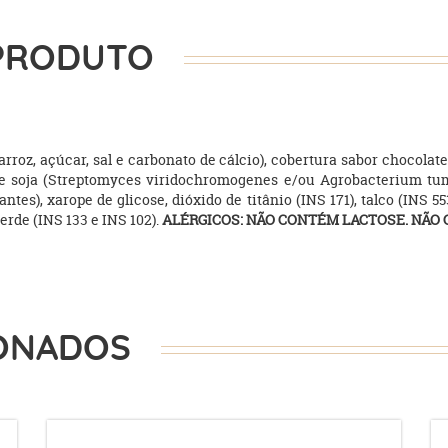
PRODUTO
arroz, açúcar, sal e carbonato de cálcio), cobertura sabor chocolat
 de soja (Streptomyces viridochromogenes e/ou Agrobacterium tume
ntes), xarope de glicose, dióxido de titânio (INS 171), talco (INS 55
 verde (INS 133 e INS 102).
ALÉRGICOS: NÃO CONTÉM LACTOSE. NÃO
ONADOS