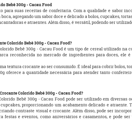
ido Bebê 300g - Cacau Food
ito para suas receitas de confeitaria. Com a qualidade e sabor i
 boca, agregando um sabor doce e delicado a bolos, cupcakes, tortas
cantadoras e atraentes. Além disso, é versátil, podendo ser utilizad
ante Colorido Bebê 300g - Cacau Food?
lorido Bebê 300g - Cacau Food é um tipo de cereal utilizado na co
rca reconhecida no mercado de ingredientes para doces, ele é
 textura crocante ao ser consumido. É ideal para cobrir bolos, tort
 oferece a quantidade necessária para atender tanto confeiteir
 Crocante Colorido Bebê 300g - Cacau Food?
olorido Bebê 300g - Cacau Food pode ser utilizado em diversas oc
as e cupcakes, proporcionando um acabamento delicado e atraente.
 criando contraste visual e crocante. Além disso, pode ser incor
ara festas e eventos, como aniversários e casamentos, e pode ser