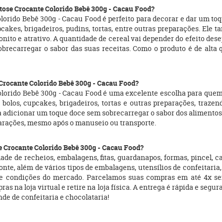
tose Crocante Colorido Bebê 300g - Cacau Food?
orido Bebê 300g - Cacau Food é perfeito para decorar e dar um toq
pcakes, brigadeiros, pudins, tortas, entre outras preparações. Ele
nito e atrativo. A quantidade de cereal vai depender do efeito de
brecarregar o sabor das suas receitas. Como o produto é de alta 
 Crocante Colorido Bebê 300g - Cacau Food?
lorido Bebê 300g - Cacau Food é uma excelente escolha para quem 
 bolos, cupcakes, brigadeiros, tortas e outras preparações, traz
a adicionar um toque doce sem sobrecarregar o sabor dos alimentos.
parações, mesmo após o manuseio ou transporte.
e Crocante Colorido Bebê 300g - Cacau Food?
e de recheios, embalagens, fitas, guardanapos, formas, pincel, ca
te, além de vários tipos de embalagens, utensílios de confeitaria, 
s e condições do mercado. Parcelamos suas compras em até 4x s
na loja virtual e retire na loja física. A entrega é rápida e segur
e de confeitaria e chocolataria!