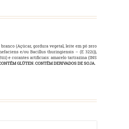
e branco (Açúcar, gordura vegetal, leite em pó zero
faciens e/ou Bacillus thuringiensis – (E 322i)),
3iii) e corantes artificiais: amarelo tartrazina (INS
 CONTÉM GLÚTEN. CONTÉM DERIVADOS DE SOJA.