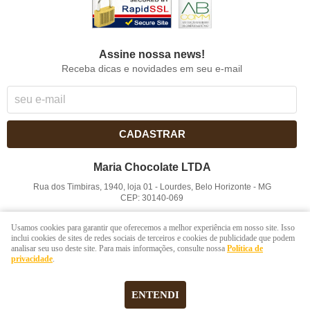
Assine nossa news!
Receba dicas e novidades em seu e-mail
CADASTRAR
Maria Chocolate LTDA
Rua dos Timbiras, 1940, loja 01
-
Lourdes, Belo Horizonte
-
MG
CEP: 30140-069
CNPJ: 41.854.753/0001-41
Usamos cookies para garantir que oferecemos a melhor experiência em nosso site. Isso
inclui cookies de sites de redes sociais de terceiros e cookies de publicidade que podem
analisar seu uso deste site. Para mais informações, consulte nossa
Política de
LOJA VIRTUAL CRIADA POR
privacidade
.
ENTENDI