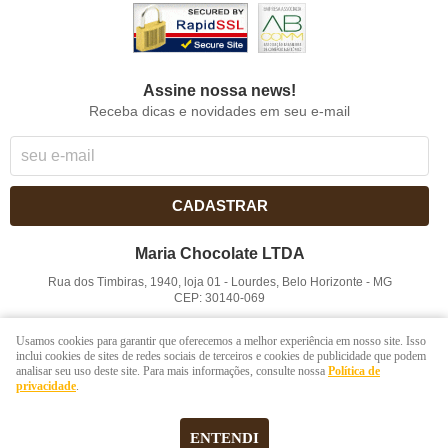
Assine nossa news!
Receba dicas e novidades em seu e-mail
CADASTRAR
Maria Chocolate LTDA
Rua dos Timbiras, 1940, loja 01
-
Lourdes, Belo Horizonte
-
MG
CEP: 30140-069
CNPJ: 41.854.753/0001-41
Usamos cookies para garantir que oferecemos a melhor experiência em nosso site. Isso
inclui cookies de sites de redes sociais de terceiros e cookies de publicidade que podem
analisar seu uso deste site. Para mais informações, consulte nossa
Política de
LOJA VIRTUAL CRIADA POR
privacidade
.
ENTENDI