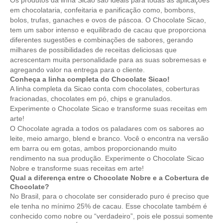
Os produtos da linha Sicao são ideais para todas as aplicações
em chocolataria, confeitaria e panificação como, bombons,
bolos, trufas, ganaches e ovos de páscoa. O Chocolate Sicao,
tem um sabor intenso e equilibrado de cacau que proporciona
diferentes sugestões e combinações de sabores, gerando
milhares de possibilidades de receitas deliciosas que
acrescentam muita personalidade para as suas sobremesas e
agregando valor na entrega para o cliente.
Conheça a linha completa do Chocolate Sicao!
A linha completa da Sicao conta com chocolates, coberturas
fracionadas, chocolates em pó, chips e granulados.
Experimente o Chocolate Sicao e transforme suas receitas em
arte!
O Chocolate agrada a todos os paladares com os sabores ao
leite, meio amargo, blend e branco. Você o encontra na versão
em barra ou em gotas, ambos proporcionando muito
rendimento na sua produção. Experimente o Chocolate Sicao
Nobre e transforme suas receitas em arte!
Qual a diferença entre o Chocolate Nobre e a Cobertura de
Chocolate?
No Brasil, para o chocolate ser considerado puro é preciso que
ele tenha no mínimo 25% de cacau. Esse chocolate também é
conhecido como nobre ou “verdadeiro”, pois ele possui somente