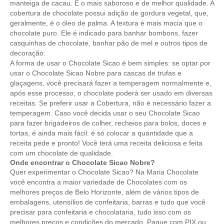
manteiga de cacau. É o mais saboroso e de melhor qualidade. A
cobertura de chocolate possui adição de gordura vegetal, que,
geralmente, é o óleo de palma. A textura é mais macia que o
chocolate puro. Ele é indicado para banhar bombons, fazer
casquinhas de chocolate, banhar pão de mel e outros tipos de
decoração.
A forma de usar o Chocolate Sicao é bem simples: se optar por
usar o Chocolate Sicao Nobre para cascas de trufas e
glaçagens, você precisará fazer a temperagem normalmente e,
após esse processo, o chocolate poderá ser usado em diversas
receitas. Se preferir usar a Cobertura, não é necessário fazer a
temperagem. Caso você decida usar o seu Chocolate Sicao
para fazer brigadeiros de colher, recheios para bolos, doces e
tortas, é ainda mais fácil: é só colocar a quantidade que a
receita pede e pronto! Você terá uma receita deliciosa e feita
com um chocolate de qualidade.
Onde encontrar o Chocolate Sicao Nobre?
Quer experimentar o Chocolate Sicao? Na Maria Chocolate
você encontra a maior variedade de Chocolates com os
melhores preços de Belo Horizonte, além de vários tipos de
embalagens, utensílios de confeitaria, barras e tudo que você
precisar para confeitaria e chocolataria, tudo isso com os
melhores preços e condições do mercado. Pague com PIX ou