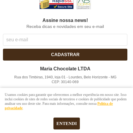
Assine nossa news!
Receba dicas e novidades em seu e-mail
CADASTRAR
Maria Chocolate LTDA
Rua dos Timbiras, 1940, loja 01
-
Lourdes, Belo Horizonte
-
MG
CEP: 30140-069
CNPJ: 41.854.753/0001-41
Usamos cookies para garantir que oferecemos a melhor experiência em nosso site. Isso
inclui cookies de sites de redes sociais de terceiros e cookies de publicidade que podem
analisar seu uso deste site. Para mais informações, consulte nossa
Política de
LOJA VIRTUAL CRIADA POR
privacidade
.
ENTENDI