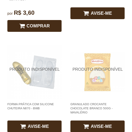
R$ 3,60
AVISE-ME
por
COMPRAR
FORMA PRÁTICA COM SILICONE
GRANULADO CROCANTE
CHUTEIRA N870 - BWB
CHOCOLATE BRANCO 500G -
MAVALÉRIO
AVISE-ME
AVISE-ME